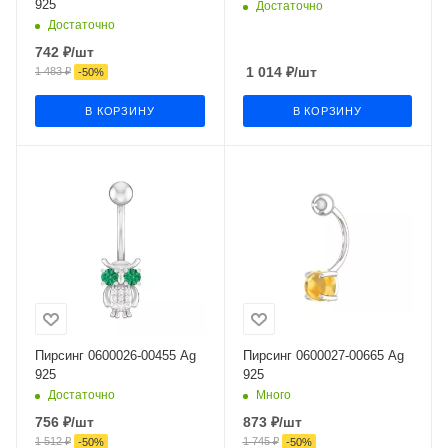
925
Достаточно
Достаточно
742
₽
/шт
1 014
₽
/шт
1 483
₽
-
50
%
В КОРЗИНУ
В КОРЗИНУ
Пирсинг 0600026-00455 Ag
Пирсинг 0600027-00665 Ag
925
925
Достаточно
Много
756
₽
/шт
873
₽
/шт
1 512
₽
1 745
₽
-
50
%
-
50
%