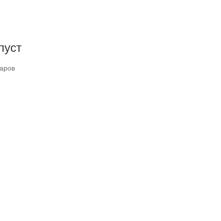
пуст
варов