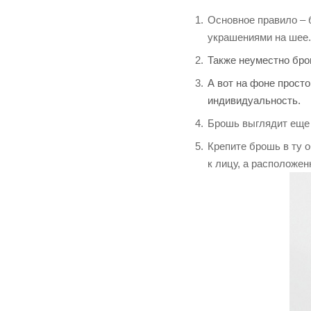
Основное правило –
украшениями на шее.
Также неуместно бро
А вот на фоне прост
индивидуальность.
Брошь выглядит еще 
Крепите брошь в ту о
к лицу, а расположен