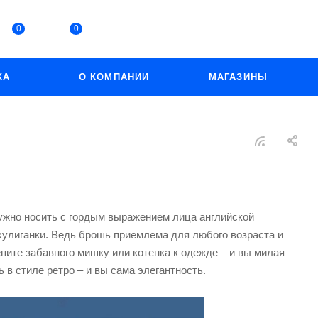
0
0
КА
О КОМПАНИИ
МАГАЗИНЫ
нужно носить с гордым выражением лица английской
улиганки. Ведь брошь приемлема для любого возраста и
епите забавного мишку или котенка к одежде – и вы милая
 в стиле ретро – и вы сама элегантность.