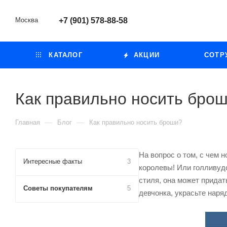
Москва
+7 (901) 578-88-58
КАТАЛОГ
АКЦИИ
СОТР
Как правильно носить бро
—
—
Главная
Блог
Как правильно носить броши?
На вопрос о том, с чем 
Интересные факты
3
королевы! Или голливуд
стиля, она может придат
Советы покупателям
5
девчонка, украсьте наря