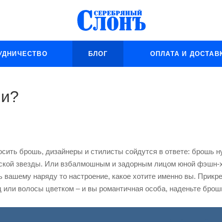
УДНИЧЕСТВО
БЛОГ
ОПЛАТА И ДОСТАВ
ши?
носить брошь, дизайнеры и стилисты сойдутся в ответе: брошь 
ской звезды. Или взбалмошным и задорным лицом юной фэшн-х
ь вашему наряду то настроение, какое хотите именно вы. Прикр
д или волосы цветком – и вы романтичная особа, наденьте брошь