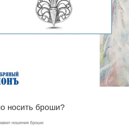
но носить броши?
равил ношения броши: